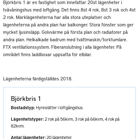
Björkbris 1 är en fastighet som innefattar 20st lägenheter i
tvåvåningshus med loftgång. Det finns 8st 4 rok, 8st 3 rok och 4st
2 rok. Marklägenheterna har alla stora uteplatser och
lägenheterna på andra plan har balkonger. Stora fönster som ger
mycket ljusinsläpp. Golvvärme på första plan och radiatorer på
andra plan. Helkalkade badrum med tvättmaskin/torktumlare.
FTX ventilationssystem. Fiberanslutning i alla lägenheter. På
området finns laddboxar uppsatta för elbilar.
Lägenheterna färdigställdes 2018.
Björkbris 1
Bostadstyp:
Hyresrätter i loftgångshus.
Lägenhetstyper:
2 rok på 56kvm, 3 rok på 66kvm, 4 rok på
82kvm.
Antal lägenheter:
20 lägenheter.