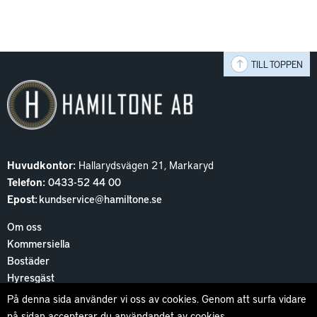
TILL TOPPEN
Huvudkontor:
Hallarydsvägen 21, Markaryd
Telefon:
0433-52 44 00
Epost:
kundservice@hamiltone.se
Om oss
Kommersiella
Bostäder
Hyresgäst
Kontakta oss
På denna sida använder vi oss av cookies. Genom att surfa vidare
på sidan accepterar du användandet av cookies